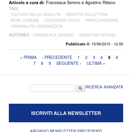
Articolo a cura di:
Francesca Sereno e Agostino Riitano
TAG:
CULTURA DELLA LEGALITÀ
IDENTITÀ COLLETTIVA
BENE COMUNE
COSCIENZA CIVILE
PARTECIPAZIONE
CRIMINALITÀ ORGANIZZATA
AUTORE/I:
FRANCESCA SERENO
AGOSTINO RIITANO
Pubblicato il:
15/06/2015 - 12:55
Pagine
« PRIMA
‹ PRECEDENTE
1
2
3
4
5
6
7
8
9
SEGUENTE ›
ULTIMA »
Form di ricerca
Cerca
RICERCA AVANZATA
ISCRIVITI ALLA NEWSLETTER
ARCHIVIO NEWSLETTER PRECEDENTI