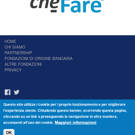
HOME
CHI SIAMO
PARTNERSHIP
FONDAZIONI DI ORIGINE BANCARIA
ALTRE FONDAZIONI
PRIVACY
Questo sito utilizza i cookie per i proprio funzionamento e per migliorare
Il Giornale delle Fondazioni - Periodico telematico
l'esperienza utente. Chiudendo questo banner, scorrendo questa pagina,
Reg. Tribunale n.7 del 22/07/2014 – ISSN 2421-2466
cliccando su un link o proseguendo la navigazione in altra maniera,
© Fondazione Venezia 2000 - Dorsoduro 3488/U - 30123 Venezia - Italia -
acconsenti all'uso dei cookie.
C.F. 94046390277
Maggiori informazioni
OK