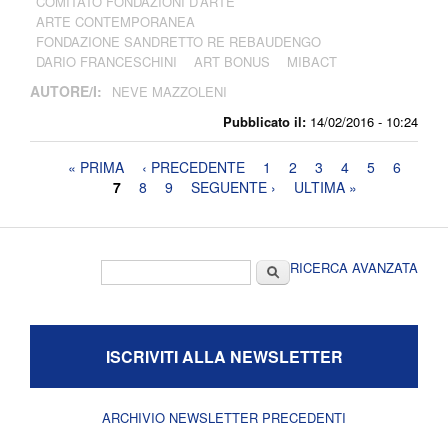
COMITATO FONDAZIONI D’ARTE
ARTE CONTEMPORANEA
FONDAZIONE SANDRETTO RE REBAUDENGO
DARIO FRANCESCHINI
ART BONUS
MIBACT
AUTORE/I:
NEVE MAZZOLENI
Pubblicato il:
14/02/2016 - 10:24
Pagine
« PRIMA
‹ PRECEDENTE
1
2
3
4
5
6
7
8
9
SEGUENTE ›
ULTIMA »
Form di ricerca
Cerca
RICERCA AVANZATA
ISCRIVITI ALLA NEWSLETTER
ARCHIVIO NEWSLETTER PRECEDENTI