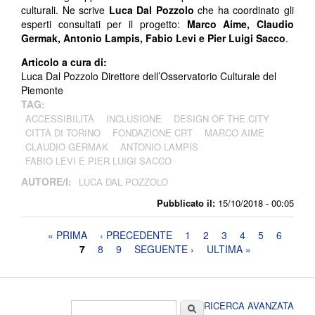
culturali. Ne scrive
Luca Dal Pozzolo
che ha coordinato gli
esperti c
onsultati per il progetto:
Marco Aime, Claudio
Germak, Antonio Lampis, Fabio Levi e Pier Luigi Sacco
.
Articolo a cura di:
Luca Dal Pozzolo Direttore dell’Osservatorio Culturale del
Piemonte
TAG:
ACCESSIBILITÀ
INCLUSIONE
DESIGN OF THE CITY
CITTÀ DI TORINO
FONDAZIONE CRT
MARCO AIME
CLAUDIO GERMAK
ANTONIO LAMPIS
FABIO LEVI E PIER LUIGI SACCO
AUTORE/I:
LUCA DAL POZZOLO
Pubblicato il:
15/10/2018 - 00:05
Pagine
« PRIMA
‹ PRECEDENTE
1
2
3
4
5
6
7
8
9
SEGUENTE ›
ULTIMA »
Form di ricerca
Cerca
RICERCA AVANZATA