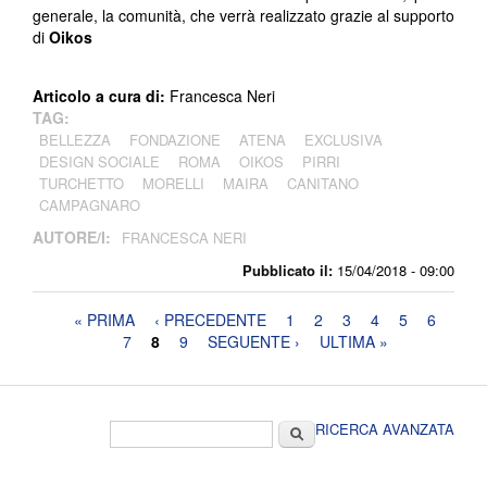
generale, la comunità, che verrà realizzato grazie al supporto
di
Oikos
Articolo a cura di:
Francesca Neri
TAG:
BELLEZZA
FONDAZIONE
ATENA
EXCLUSIVA
DESIGN SOCIALE
ROMA
OIKOS
PIRRI
TURCHETTO
MORELLI
MAIRA
CANITANO
CAMPAGNARO
AUTORE/I:
FRANCESCA NERI
Pubblicato il:
15/04/2018 - 09:00
Pagine
« PRIMA
‹ PRECEDENTE
1
2
3
4
5
6
7
8
9
SEGUENTE ›
ULTIMA »
Form di ricerca
Cerca
RICERCA AVANZATA