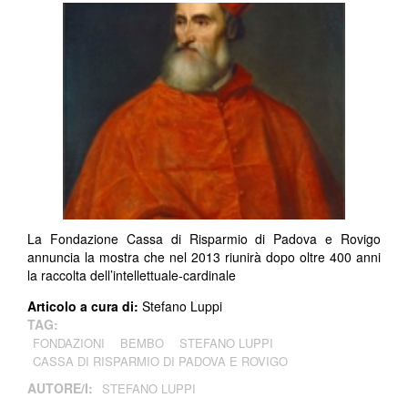
La Fondazione Cassa di Risparmio di Padova e Rovigo
annuncia la mostra che nel 2013 riunirà dopo oltre 400 anni
la raccolta dell’intellettuale-cardinale
Articolo a cura di:
Stefano Luppi
TAG:
FONDAZIONI
BEMBO
STEFANO LUPPI
CASSA DI RISPARMIO DI PADOVA E ROVIGO
AUTORE/I:
STEFANO LUPPI