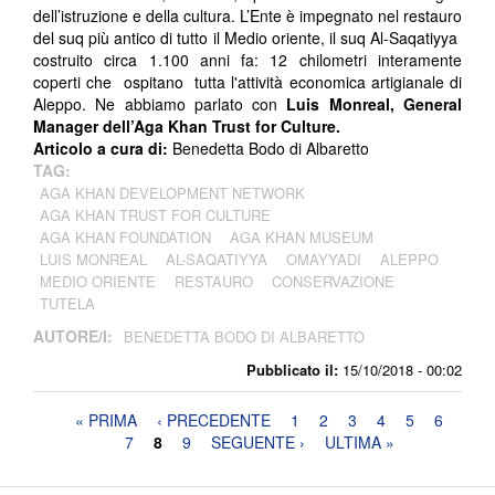
dell’istruzione e della cultura. L’Ente è impegnato nel restauro
del suq più antico di tutto il Medio oriente, il suq Al-Saqatiyya
costruito circa 1.100 anni fa: 12 chilometri interamente
coperti che ospitano tutta l'attività economica artigianale di
Aleppo. Ne abbiamo parlato con
Luis Monreal, General
Manager dell’Aga Khan Trust for Culture.
Articolo a cura di:
Benedetta Bodo di Albaretto
TAG:
AGA KHAN DEVELOPMENT NETWORK
AGA KHAN TRUST FOR CULTURE
AGA KHAN FOUNDATION
AGA KHAN MUSEUM
LUIS MONREAL
AL-SAQATIYYA
OMAYYADI
ALEPPO
MEDIO ORIENTE
RESTAURO
CONSERVAZIONE
TUTELA
AUTORE/I:
BENEDETTA BODO DI ALBARETTO
Pubblicato il:
15/10/2018 - 00:02
Pagine
« PRIMA
‹ PRECEDENTE
1
2
3
4
5
6
7
8
9
SEGUENTE ›
ULTIMA »