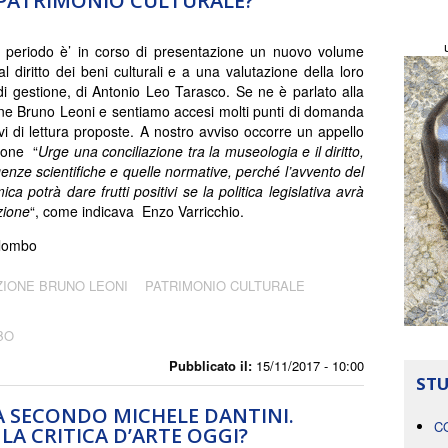
L PATRIMONIO CULTURALE?
 periodo è’ in corso di presentazione un nuovo volume
l diritto dei beni culturali e a una valutazione della loro
di gestione, di Antonio Leo Tarasco. Se ne è parlato alla
e Bruno Leoni e sentiamo accesi molti punti di domanda
avi di lettura proposte. A nostro avviso occorre un appello
zione “
Urge una conciliazione tra la museologia e il diritto,
genze scientifiche e quelle normative, perch
é
l’avvento del
mica potr
à
dare frutti positivi se la politica legislativa avr
à
zione
“, come indicava Enzo Varricchio.
olombo
IONE BRUNO LEONI
PATRIMONIO CULTURALE
BO
Pubblicato il:
15/11/2017 - 10:00
STU
CA SECONDO MICHELE DANTINI.
C
A CRITICA D’ARTE OGGI?