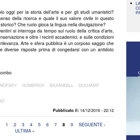
L
C
lo oggi per la storia dell’arte e per gli studi umanistici?
P
senso della ricerca e quale il suo valore civile in questo
torico? Che ruolo gioca la lingua nella divulgazione?
ntini si interroga da tempo sul ruolo della critica d’arte,
onservazione e oltre i recinti accademici, e sulle condizioni
 rilevanza. Arte e sfera pubblica è un corposo saggio che
e diverse risposte prima di congedarsi con un antidoto
olombo
ANOFSKY
GOMBRICH
BAXANDALL
DUCHAMP
BO
Pubblicato il:
14/12/2016 - 22:12
1
2
3
4
5
6
7
8
9
SEGUENTE ›
ULTIMA »