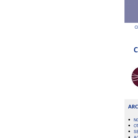
C
C
ARC
N
O
S
A