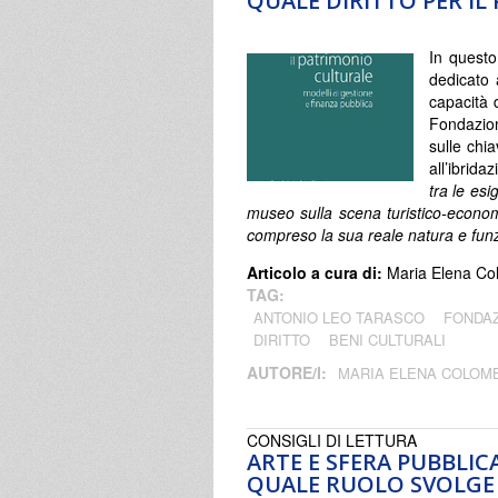
QUALE DIRITTO PER I
In questo
dedicato a
capacità 
Fondazion
sulle chi
all’ibrida
tra le esi
museo sulla scena turistico-econo
compreso la sua reale natura e fun
Articolo a cura di:
Maria Elena C
TAG:
ANTONIO LEO TARASCO
FONDAZ
DIRITTO
BENI CULTURALI
AUTORE/I:
MARIA ELENA COLOM
CONSIGLI DI LETTURA
ARTE E SFERA PUBBLI
QUALE RUOLO SVOLGE L