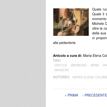
Quale ruo
Quale il 
momento s
Michele Da
oltre la c
della sua
ci propon
alla pedanteria
Articolo a cura di:
Maria Elena C
TAG:
CRITICA
WARBURG
WIND
P
MANZONI
AUTORE/I:
MARIA ELENA COLOM
Pagine
« PRIMA
‹ PRECEDENTE