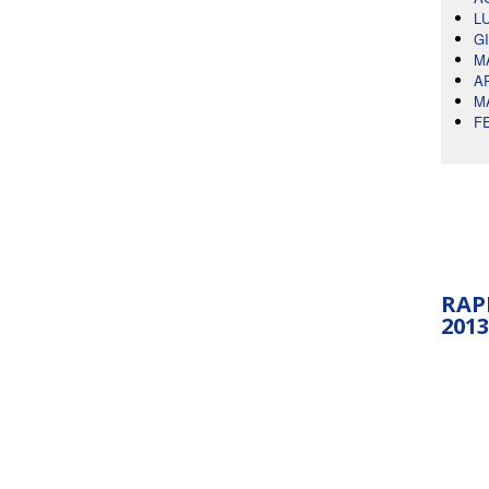
L
G
M
A
M
F
RAP
2013